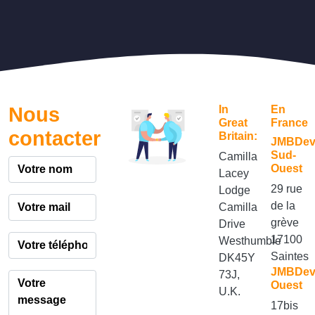
Nous
In
En
Great
France
contacter
Britain:
JMBDe
Sud-
Camilla
Ouest
Lacey
29 rue
Lodge
de la
Camilla
grève
Drive
17100
Westhumble
Saintes
DK45Y
JMBDe
73J,
Ouest
U.K.
17bis