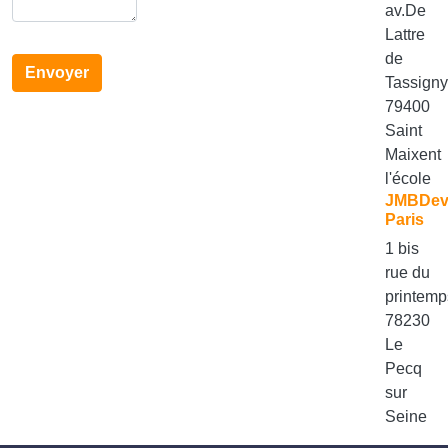
av.De
Lattre
de
Envoyer
Tassign
79400
Saint
Maixent
l'école
JMBDe
Paris
1 bis
rue du
printemp
78230
Le
Pecq
sur
Seine